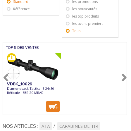
Standard
les promotions
Référence
les nouveautés
les top produits
les avant-première
Tous
TOP 5 DES VENTES
VDBK_10029
EXPKEI857
HHS
Diamondback Tactical 6-24x50
Express Superposé Keiler -
Holos
Réticule : EBR-2C MRAD
Ext/Cal.8x57JRS
Réticu
55cm - Bascule Acier
+
+
+
NOS ARTICLES :
ATA
CARABINES DE TIR