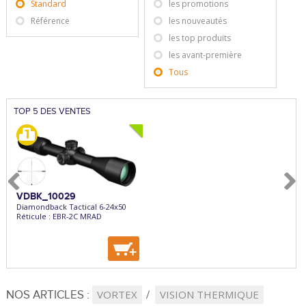
Standard
les promotions
Référence
les nouveautés
les top produits
les avant-première
Tous
TOP 5 DES VENTES
VDBK_10029
EXPKEI857
HHS
Diamondback Tactical 6-24x50
Express Superposé Keiler -
Holos
Réticule : EBR-2C MRAD
Ext/Cal.8x57JRS
Réticu
55cm - Bascule Acier
+
+
+
NOS ARTICLES :
VORTEX
VISION THERMIQUE