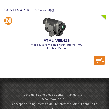
TOUS LES ARTICLES
(1 résultat(s))
VTML_VEIL425
Monoculaire Vision Thermique Veil 400
Lentille 25mm
+
Conditions générales de vente
Plan du site
© Cor Caroli 2015
Conception Doing : création de site internet à Saint-Etienne Loire
42