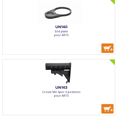
UN140
End plate
pour AR15
+
UN143
Crosse Mil-Spec 6 positions
pour AR15
+