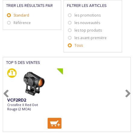
TRIER LES RÉSULTATS PAR
FILTRER LES ARTICLES
Standard
les promotions
Référence
les nouveautés
les top produits
les avant-première
Tous
TOP 5 DES VENTES
VCF2RD2
HHS403R
VDB
Crossfire II Red Dot
Holosun Red Dot 403R
Diamo
Rouge (2 MOA)
Réticule : Rouge
Rétic
+
+
+