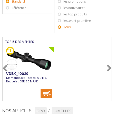
Standard
les promotions
Référence
les nouveautés
les top produits
les avant-première
Tous
TOP 5 DES VENTES
VDBK_10029
EXPKEI857
HHS
Diamondback Tactical 6-24x50
Express Superposé Keiler -
Holos
Réticule : EBR-2C MRAD
Ext/Cal.8x57JRS
Réticu
55cm - Bascule Acier
+
+
+
NOS ARTICLES :
GPO
JUMELLES